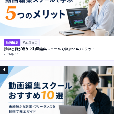
動画編集
初心者向け
独学と何が違う？動画編集スクールで学ぶ5つのメリット
2026年7月10日
4
AD